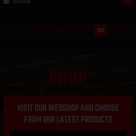
2018.10.09.
«
1
...
294
295
296
297
298
299
300
301
SHOP
VISIT OUR WEBSHOP AND CHOOSE
FROM OUR LATEST PRODUCTS