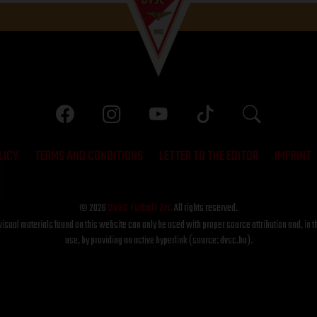
LICY
TERMS AND CONDITIONS
LETTER TO THE EDITOR
IMPRINT
© 2026
DVSC Futball Zrt.
All rights reserved.
visual materials found on this website can only be used with proper source attribution and, in t
use, by providing an active hyperlink (source: dvsc.hu).