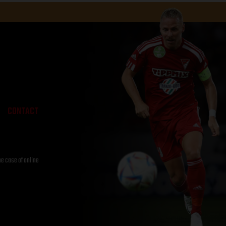
CONTACT
he case of online