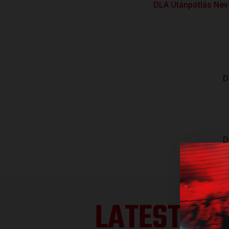
DLA Utánpótlás Neve
D
D
LATEST RE