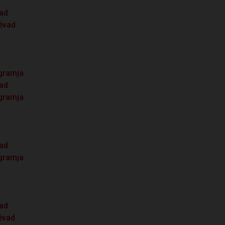
vad
 évad
ogramja
vad
ogramja
vad
ogramja
vad
évad