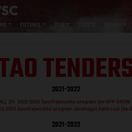
AMS
FIXTURES
CLUB
TICKETS
GALLERY
TAO TENDER
2021-2022
L Zrt. 2022-2023 Sportfejlesztési program (be-SFP-5420
22-2023 Sportfejlesztési program Jóváhagyó határozat (be
2021-2022