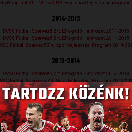
lő Nonprofit Kft.- 2015/2016 évad sportfejlesztési program
2014-2015
DVSC Futball Szervező Zrt. Elfogadó Határozat 2014-2015
DVSC Futball Szervező Zrt. Elfogadó Határozat 2014-2015
VSC Futball Szervező Zrt. Sportfejlesztési Program 2014-20
2013-2014
DVSC Futball Szervező Zrt. Elfogadó Határozat 2013-2014
VSC Futball Szervező Zrt. Sportfejlesztési Program 2013-20
SULT
NE