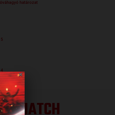
 jóváhagyó határozat
15
14
×
XT MATCH