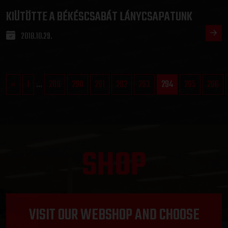
KIÜTÖTTE A BÉKÉSCSABÁT LÁNYCSAPATUNK
2018.10.29.
«
1
...
289
290
291
292
293
294
295
296
SHOP
VISIT OUR WEBSHOP AND CHOOSE