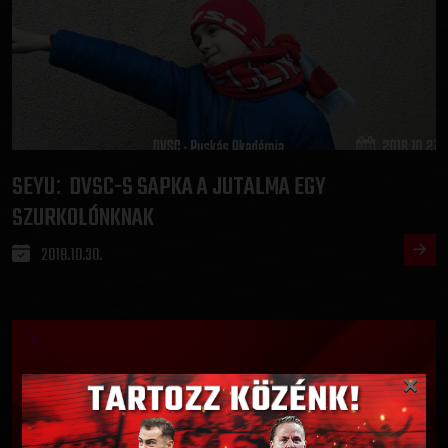
SEYU
DVSC-S SAPKA A JUTALMA EGY
:
SZURKOLÓNKNAK
2018.10.30.
×