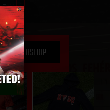
...
315
»
×
O THE WEBSHOP