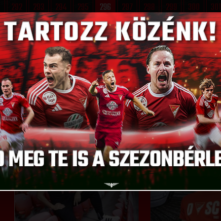
1
292
293
294
295
296
297
298
299
300
301
D CHOOSE FROM
GO T