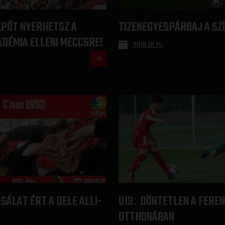
ÉPŐT NYERHETSZ A
TIZENEGYESPÁRBAJ A SZ
DÉMIA ELLENI MECCSRE!
2018.10.25.
-SÁLAT ÉRT A DELE ALLI-
U19
DÖNTETLEN A FERE
:
OTTHONÁBAN