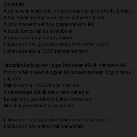
pontokért
A mi nevünk tündököl a serlegen meghalunk ha kell a Lokiért
A nap másként ragyon és az ég is másként kék
A szív másként ver ha a csapat pályára lép
A labda táncot lejt és a hálóba ér
A győzelem most ismét a miénk
Lokika éoé éáo győzni kell megint érik már a góól
Lokika éoé éáo a DVSC mindenhol tarol
Oroszlán barlang lett végre Debrecen tőlünk mindenki fél
Piros-fehér mezem hogyha felveszem rettegni fog mind az
ellenfél
Bajnok lesz a DVSC ebben hinni kell
A dicsőséget tőlünk senki nem veheti el
Ez egy örök szerelem a Loki a kedvesem
Nem hagyom el biztos sohasem
Lokika éoé éáo győzni kell megint érik már a góól
Lokika éoé éáo a dvsc mindenhol tarol