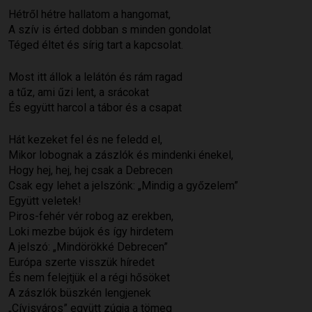
Hétről hétre hallatom a hangomat,
A szív is érted dobban s minden gondolat
Téged éltet és sírig tart a kapcsolat.
Most itt állok a lelátón és rám ragad
a tűz, ami űzi lent, a srácokat
És együtt harcol a tábor és a csapat
Hát kezeket fel és ne feledd el,
Mikor lobognak a zászlók és mindenki énekel,
Hogy hej, hej, hej csak a Debrecen
Csak egy lehet a jelszónk: „Mindig a győzelem”
Együtt veletek!
Piros-fehér vér robog az erekben,
Loki mezbe bújok és így hirdetem
A jelszó: „Mindörökké Debrecen”
Európa szerte visszük híredet
És nem felejtjük el a régi hősöket
A zászlók büszkén lengjenek
„Cívisváros” együtt zúgja a tömeg