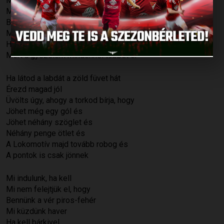
Mi indulunk, ha kell
Mi nem felejtjük el, hogy
Bennünk a vér piros-fehér
Mi küzdünk haver
Ha kell bárkivel
Mert a győzelem mindennél többet ér
Ha látod a labdát a zöld füvet hát
Érezd magad jól
Üvölts úgy, ahogy a torkod bírja, hogy
Jöhet még egy gól és
Jöhet néhány szöglet és
Néhány penge ötlet és
A Lokomotív majd tovább robog és
A pontok is csak jönnek
Mi indulunk, ha kell
Mi nem felejtjük el, hogy
Bennünk a vér piros-fehér
Mi küzdünk haver
Ha kell bárkivel