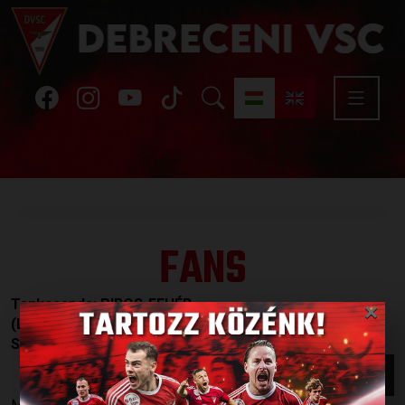
FANS
×
Tankcsapda: PIROS-FEHÉR
(Loki-induló)
Szöveg: Lukács László
LETÖLTÉS