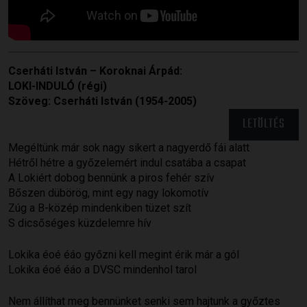
Cserháti István – Koroknai Árpád:
LOKI-INDULÓ (régi)
Szöveg: Cserháti István (1954-2005)
LETÖLTÉS
Megéltünk már sok nagy sikert a nagyerdő fái alatt
Hétről hétre a győzelemért indul csatába a csapat
A Lokiért dobog bennünk a piros fehér szív
Bőszen dübörög, mint egy nagy lokomotív
Zúg a B-közép mindenkiben tüzet szít
S dicsőséges küzdelemre hív
Lokika éoé éáo győzni kell megint érik már a gól
Lokika éoé éáo a DVSC mindenhol tarol
Nem állíthat meg bennünket senki sem hajtunk a győztes