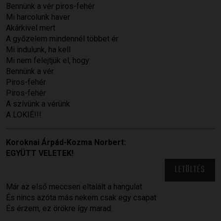
Bennünk a vér piros-fehér
Mi harcolunk haver
Akárkivel mert
A győzelem mindennél többet ér
Mi indulunk, ha kell
Mi nem felejtjük el, hogy
Bennünk a vér
Piros-fehér
Piros-fehér
A szívünk a vérünk
A LOKIÉ!!!
Koroknai Árpád-Kozma Norbert:
EGYÜTT VELETEK!
LETÖLTÉS
Már az első meccsen eltalált a hangulat
És nincs azóta más nekem csak egy csapat
És érzem, ez örökre így marad.