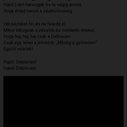
Hajrá Loki! harsogják és te végig érezd,
Hogy érted harcol a szurkolósereg
Hát kezeket fel és ne feledd el,
Mikor lobognak a zászlók és mindenki énekel,
Hogy hej, hej, hej csak a Debrecen
Csak egy lehet a jelszónk: „Mindig a győzelem”
Együtt veletek!
Hajrá! Debrecen!
Hajrá! Debrecen!