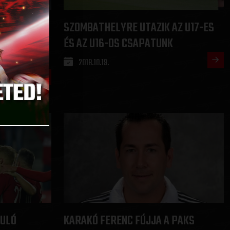
SZOMBATHELYRE UTAZIK AZ U17-ES
ENT
ÉS AZ U16-OS CSAPATUNK
RESEK
2018.10.19.
DULÓ
KARAKÓ FERENC FÚJJA A PAKS