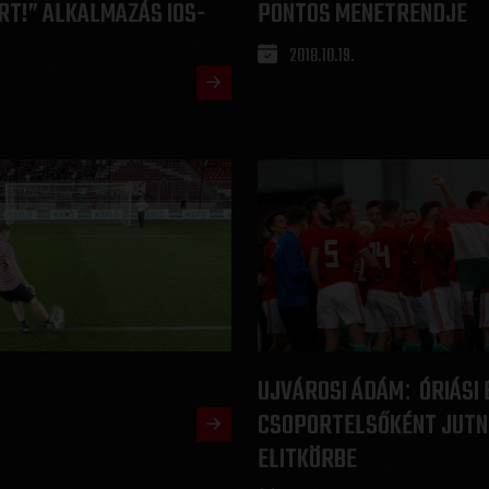
T!” ALKALMAZÁS IOS-
PONTOS MENETRENDJE
2018.10.19.
UJVÁROSI ÁDÁM
ÓRIÁSI
:
CSOPORTELSŐKÉNT JUTNI
ELITKÖRBE