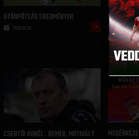
UTÁNPÓTLÁS EREDMÉNYEK
LEGYŐZTÜK 
PAKSOT
2018.10.20.
2018.10.20.
MEGÉRKEZET
CSERTŐI AURÉL
REMEK, MOTIVÁLT
: