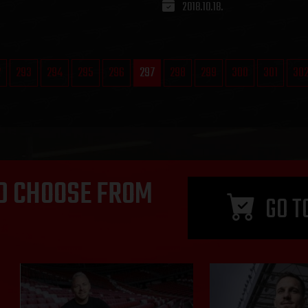
2018.10.18.
2
293
294
295
296
297
298
299
300
301
30
D CHOOSE FROM
GO T