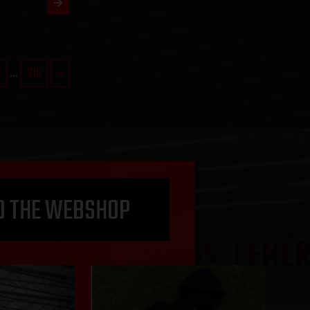
2
...
315
»
O THE WEBSHOP