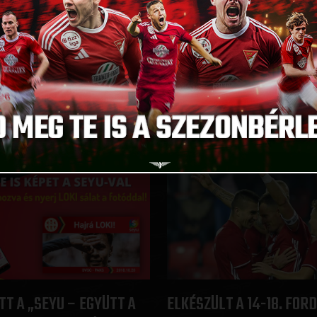
A JÓ FORMÁBAN LÉVŐ
HERCZEG ANDRÁS
MIND
:
ELKÖVETÜNK, HOGY SIKE
LEGYÜNK
2018.10.19.
T A „SEYU – EGYÜTT A
ELKÉSZÜLT A 14-18. FOR