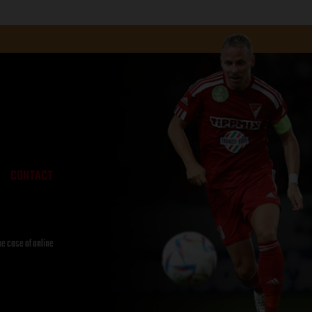
CONTACT
he case of online