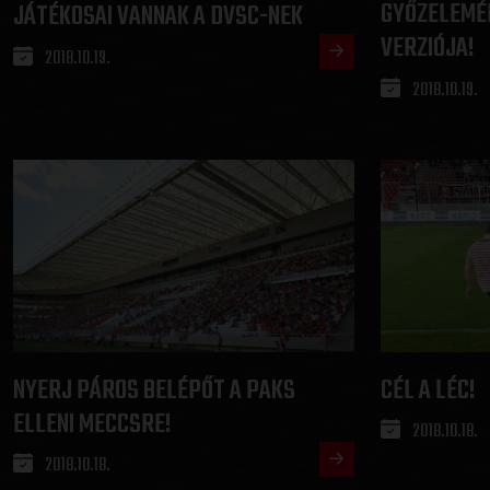
GYŐZELEMÉR
JÁTÉKOSAI VANNAK A DVSC-NEK
VERZIÓJA!
2018.10.19.
2018.10.19.
NYERJ PÁROS BELÉPŐT A PAKS
CÉL A LÉC!
ELLENI MECCSRE!
2018.10.18.
2018.10.18.