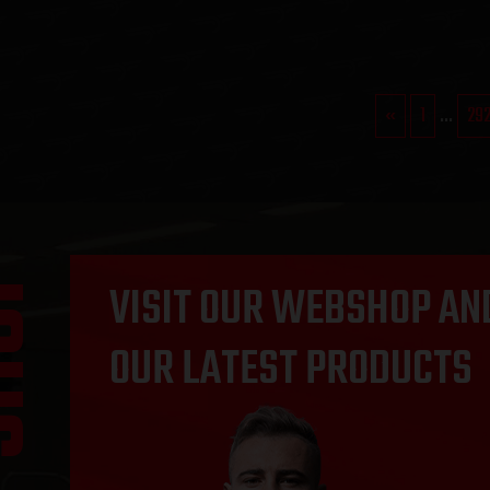
«
1
...
29
OP
VISIT OUR WEBSHOP AN
OUR LATEST PRODUCTS