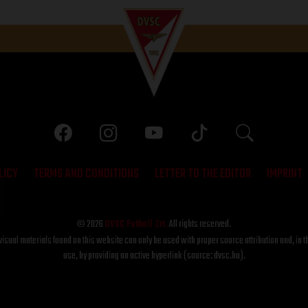
LICY
TERMS AND CONDITIONS
LETTER TO THE EDITOR
IMPRINT
© 2026
DVSC Futball Zrt.
All rights reserved.
visual materials found on this website can only be used with proper source attribution and, in t
use, by providing an active hyperlink (source: dvsc.hu).