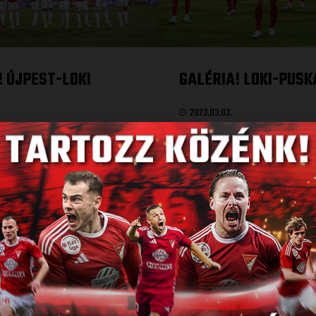
! ÚJPEST-LOKI
GALÉRIA! LOKI-PUSK
2023.03.03.
N
BŐVEBBEN
1
2
3
4
5
6
7
8
9
10
11
...
22
»