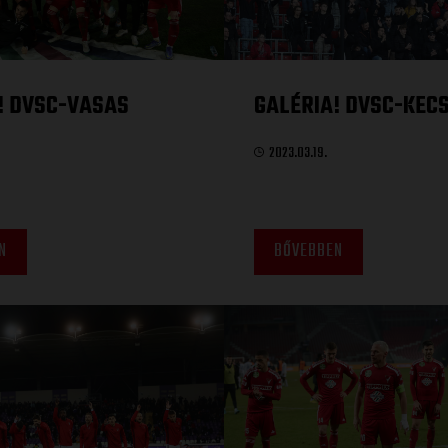
! DVSC-VASAS
GALÉRIA! DVSC-KEC
2023.03.19.
N
BŐVEBBEN