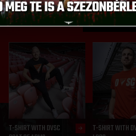
D CHOOSE FROM
GO T
T-SHIRT WITH DVSC
T-SHIRT WITH D