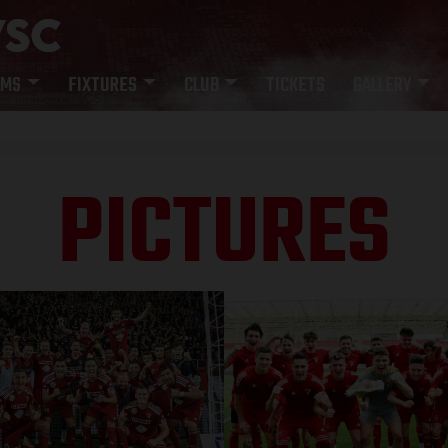
AMS
FIXTURES
CLUB
TICKETS
GALLERY
PICTURES