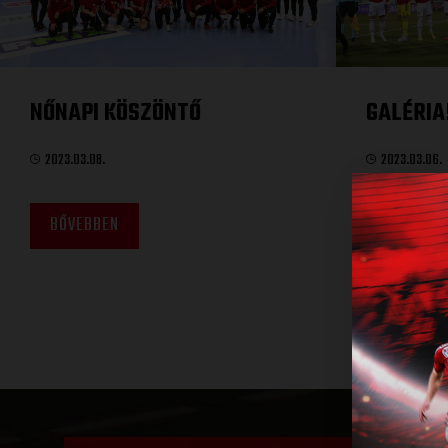
NŐNAPI KÖSZÖNTŐ
GALÉRIA
2023.03.08.
2023.03.06.
BŐVEBBEN
BŐVEBBE