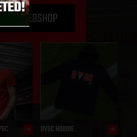
O THE WEBSHOP
VSC
DVSC HOODIE