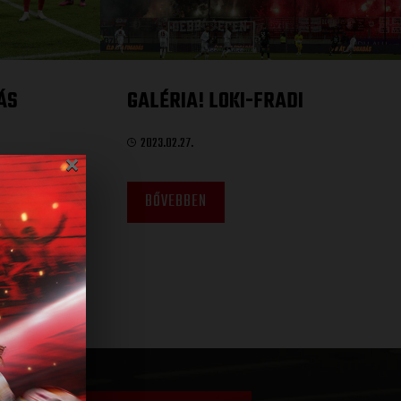
ÁS
GALÉRIA! LOKI-FRADI
2023.02.27.
×
BŐVEBBEN