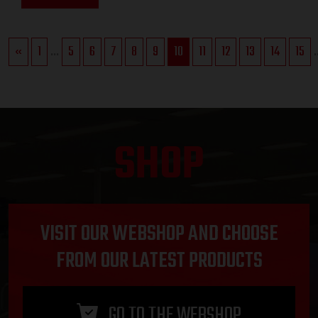
«
1
...
5
6
7
8
9
10
11
12
13
14
15
.
SHOP
VISIT OUR WEBSHOP AND CHOOSE
FROM OUR LATEST PRODUCTS
GO TO THE WEBSHOP