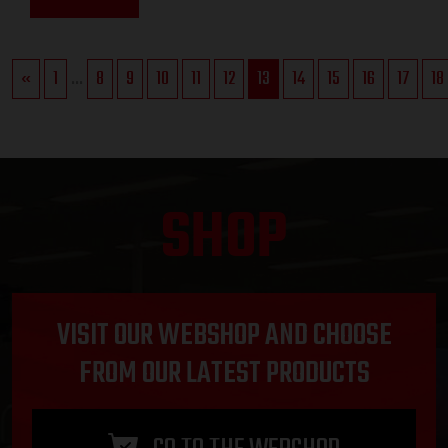
«
1
...
8
9
10
11
12
13
14
15
16
17
18
SHOP
VISIT OUR WEBSHOP AND CHOOSE
FROM OUR LATEST PRODUCTS