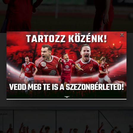
×
DVSC II
GYŐZELEM A TAVASZI
:
NYITÁNYON
2021.02.28.
BŐVEBBEN