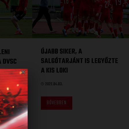
ÚJABB SIKER, A
LENI
SALGÓTARJÁNT IS LEGYŐZTE
A DVSC
×
A KIS LOKI
2022.04.03.
BŐVEBBEN