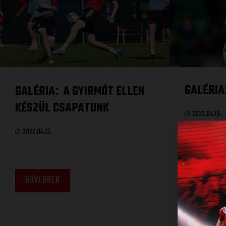
GALÉRIA
GALÉRIA
A GYIRMÓT ELLEN
:
KÉSZÜL CSAPATUNK
2022.04.10.
2022.04.13.
BŐVEBBEN
BŐVEBBE