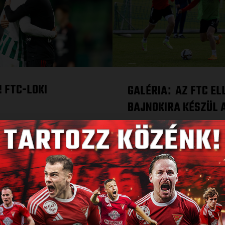
! FTC-LOKI
GALÉRIA
AZ FTC EL
:
BAJNOKIRA KÉSZÜL 
2022.04.07.
N
BŐVEBBEN
«
1
2
3
4
5
6
7
8
9
10
11
...
22
»