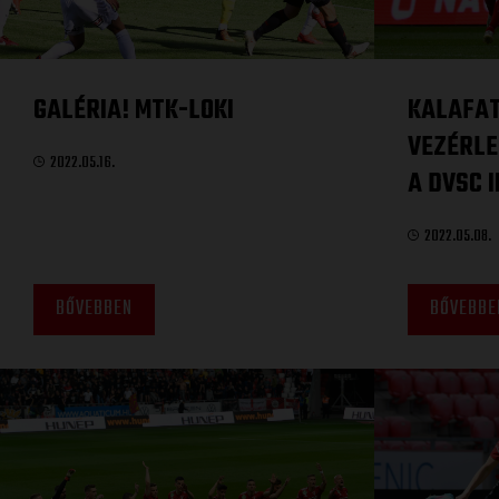
GALÉRIA! MTK-LOKI
KALAFA
VEZÉRLE
2022.05.16.
A DVSC II
2022.05.08.
BŐVEBBEN
BŐVEBBE