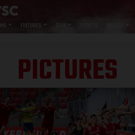
AMS
FIXTURES
CLUB
TICKETS
GALLERY
PICTURES