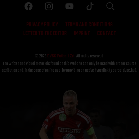
PRIVACY POLICY
TERMS AND CONDITIONS
LETTER TO THE EDITOR
IMPRINT
CONTACT
© 2026
DVSC Futball Zrt.
All rights reserved.
The written and visual materials found on this website can only be used with proper source
attribution and, in the case of online use, by providing an active hyperlink (source: dvsc.hu).