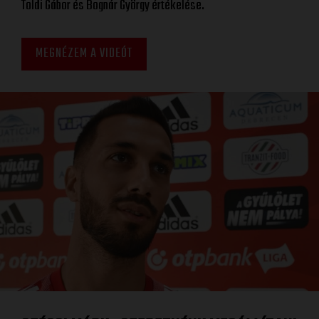
Toldi Gábor és Bognár György értékelése.
MEGNÉZEM A VIDEÓT