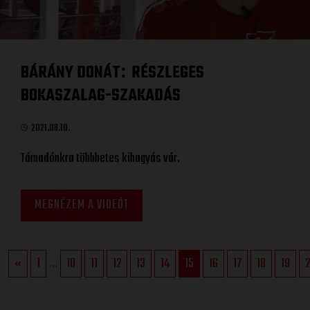
BÁRÁNY DONÁT
RÉSZLEGES
:
BOKASZALAG-SZAKADÁS
2021.08.10.
Támadónkra többhetes kihagyás vár.
MEGNÉZEM A VIDEÓT
«
1
...
10
11
12
13
14
15
16
17
18
19