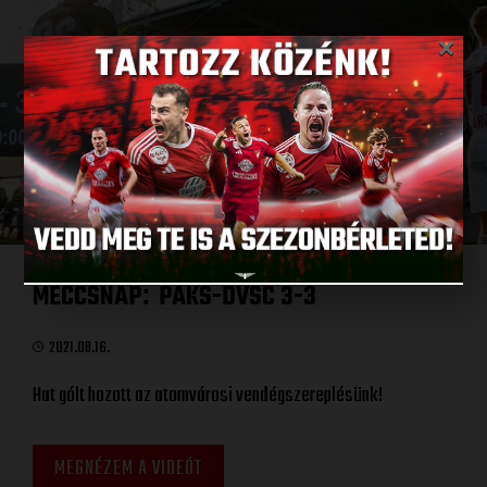
×
MECCSNAP
PAKS-DVSC 3-3
:
2021.08.16.
Hat gólt hozott az atomvárosi vendégszereplésünk!
MEGNÉZEM A VIDEÓT