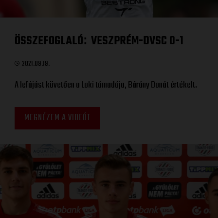
ÖSSZEFOGLALÓ
VESZPRÉM-DVSC 0-1
:
2021.09.19.
A lefújást követően a Loki támadója, Bárány Donát értékelt.
MEGNÉZEM A VIDEÓT