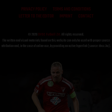
PRIVACY POLICY
TERMS AND CONDITIONS
LETTER TO THE EDITOR
IMPRINT
CONTACT
© 2026
DVSC Futball Zrt.
All rights reserved.
The written and visual materials found on this website can only be used with proper source
attribution and, in the case of online use, by providing an active hyperlink (source: dvsc.hu).