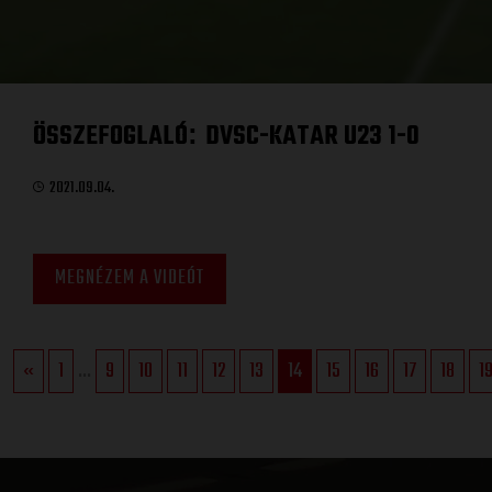
ÖSSZEFOGLALÓ
DVSC-KATAR U23 1-0
:
2021.09.04.
MEGNÉZEM A VIDEÓT
«
1
...
9
10
11
12
13
14
15
16
17
18
1