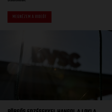
Stadionban.
MEGNÉZEM A VIDEÓT
PÖRGŐS EDZÉSEKKEL HANGOL A LOKI A