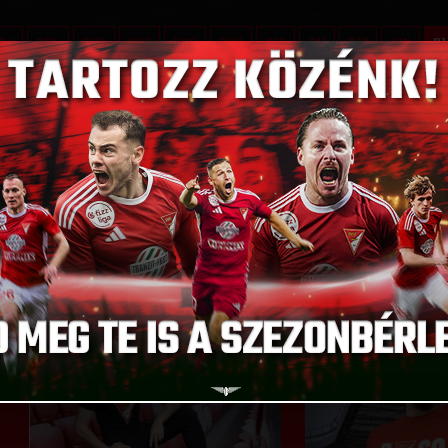
04
305
306
307
308
309
310
311
312
313
31
D CHOOSE FROM
GO T