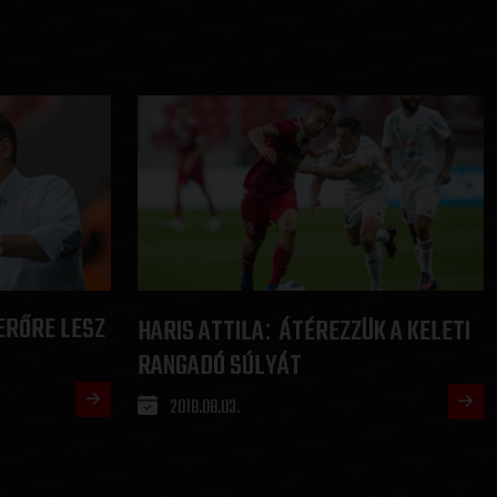
ERŐRE LESZ
HARIS ATTILA
ÁTÉREZZÜK A KELETI
:
RANGADÓ SÚLYÁT
2018.08.03.