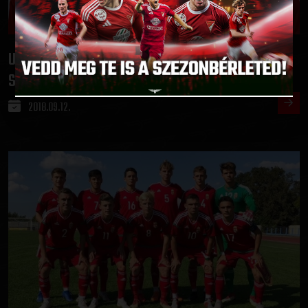
U16
BÉNYEI ÁGOSTON ÉS FŰZFŐI MÁRK A
:
SZLOVÉNOK ELLEN BIZONYÍTHAT
2018.09.12.