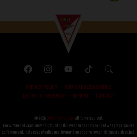
PRIVACY POLICY
TERMS AND CONDITIONS
LETTER TO THE EDITOR
IMPRINT
CONTACT
© 2026
DVSC Futball Zrt.
All rights reserved.
The written and visual materials found on this website can only be used with proper source
attribution and, in the case of online use, by providing an active hyperlink (source: dvsc.hu).