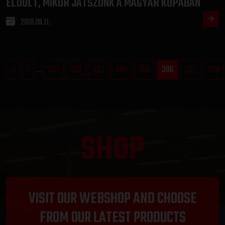
ELDŐLT, MIKOR JÁTSZUNK A MAGYAR KUPÁBAN
2018.09.11.
«
1
...
301
302
303
304
305
306
307
308
SHOP
VISIT OUR WEBSHOP AND CHOOSE
FROM OUR LATEST PRODUCTS