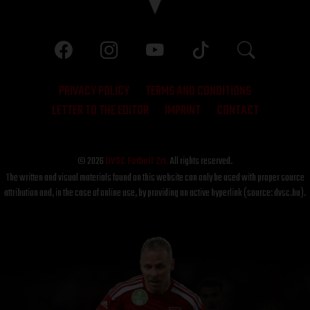
PRIVACY POLICY
TERMS AND CONDITIONS
LETTER TO THE EDITOR
IMPRINT
CONTACT
© 2026
DVSC Futball Zrt.
All rights reserved.
The written and visual materials found on this website can only be used with proper source
attribution and, in the case of online use, by providing an active hyperlink (source: dvsc.hu).