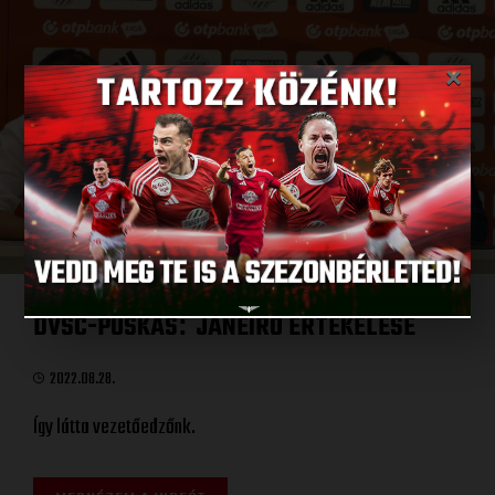
×
DVSC-PUSKÁS
JANEIRO ÉRTÉKELÉSE
:
2022.08.28.
Így látta vezetőedzőnk.