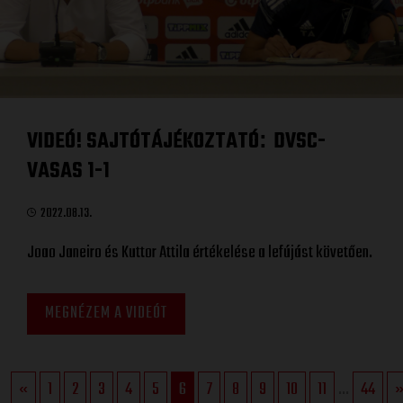
VIDEÓ! SAJTÓTÁJÉKOZTATÓ
DVSC-
:
VASAS 1-1
2022.08.13.
Joao Janeiro és Kuttor Attila értékelése a lefújást követően.
MEGNÉZEM A VIDEÓT
«
1
2
3
4
5
6
7
8
9
10
11
...
44