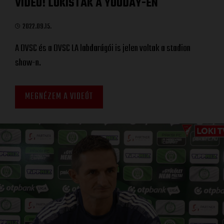
VIDEÓ! LOKISTÁK A YOUDAY-EN
2022.09.15.
A DVSC és a DVSC LA labdarúgói is jelen voltak a stadion
show-n.
MEGNÉZEM A VIDEÓT