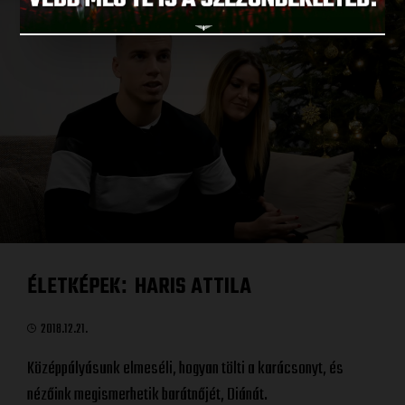
ÉLETKÉPEK
HARIS ATTILA
:
2018.12.21.
Középpályásunk elmeséli, hogyan tölti a karácsonyt, és
nézőink megismerhetik barátnőjét, Diánát.