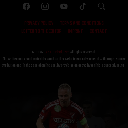
PRIVACY POLICY
TERMS AND CONDITIONS
LETTER TO THE EDITOR
IMPRINT
CONTACT
© 2026
DVSC Futball Zrt.
All rights reserved.
The written and visual materials found on this website can only be used with proper source
attribution and, in the case of online use, by providing an active hyperlink (source: dvsc.hu).