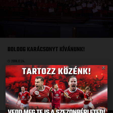
BOLDOG KARÁCSONYT KÍVÁNUNK!
2018.12.24.
×
Minden kedves szurkolónknak ezzel a kis videóval kívánunk
nagyon boldog karácsonyi ünnepeket!
MEGNÉZEM A VIDEÓT