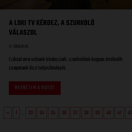
A LOKI TV KÉRDEZ, A SZURKOLÓ
VÁLASZOL
2018.12.19.
Ezúttal arra voltunk kíváncsiak, szurkolóink hogyan értékelik
csapatunk őszi teljesítményét.
MEGNÉZEM A VIDEÓT
«
1
...
33
34
35
36
37
38
39
40
41
4