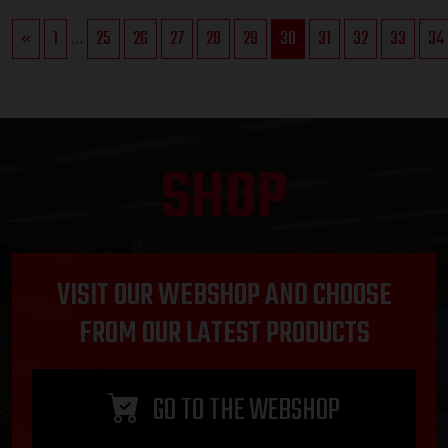
«
1
...
25
26
27
28
29
30
31
32
33
34
SHOP
VISIT OUR WEBSHOP AND CHOOSE
FROM OUR LATEST PRODUCTS
GO TO THE WEBSHOP