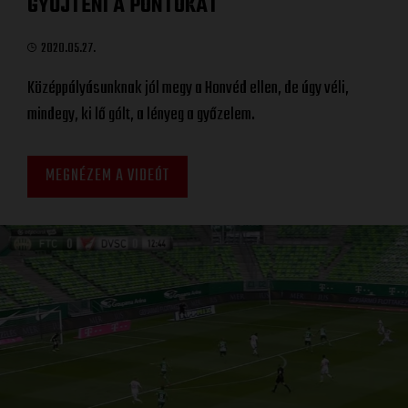
GYŰJTENI A PONTOKAT
2020.05.27.
Középpályásunknak jól megy a Honvéd ellen, de úgy véli,
mindegy, ki lő gólt, a lényeg a győzelem.
MEGNÉZEM A VIDEÓT