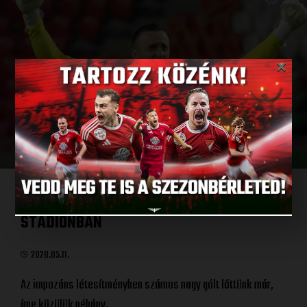
×
DEBRECENI BOMBAGÓLOK A NAGYERDEI
STADIONBAN
2020.05.11.
Az impozáns létesítményben számos nagy gólt lőttünk már,
íme közülük néhány.