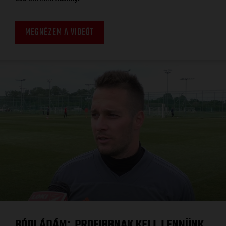
MEGNÉZEM A VIDEÓT
BÓDI ÁDÁM
PROFIBBNAK KELL LENNÜNK
: