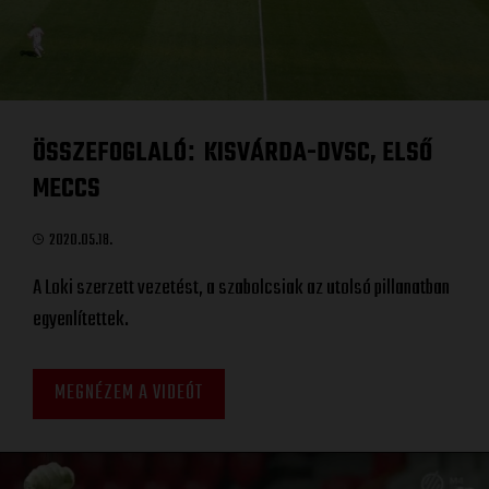
ÖSSZEFOGLALÓ
KISVÁRDA-DVSC, ELSŐ
:
MECCS
2020.05.18.
A Loki szerzett vezetést, a szabolcsiak az utolsó pillanatban
egyenlítettek.
MEGNÉZEM A VIDEÓT