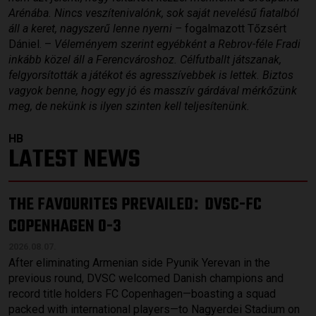
Arénába. Nincs veszítenivalónk, sok saját nevelésű fiatalból
áll a keret, nagyszerű lenne nyerni –
fogalmazott Tőzsért
Dániel. –
Véleményem szerint egyébként a
Rebrov-féle Fradi
inkább közel áll a Ferencvároshoz. Célfutballt játszanak,
felgyorsították a játékot és agresszívebbek is lettek. Biztos
vagyok benne, hogy egy jó és masszív gárdával mérkőzünk
meg, de nekünk is ilyen szinten kell teljesítenünk.
HB
LATEST NEWS
THE FAVOURITES PREVAILED
DVSC-FC
:
COPENHAGEN 0-3
2026.08.07.
After eliminating Armenian side Pyunik Yerevan in the
previous round, DVSC welcomed Danish champions and
record title holders FC Copenhagen—boasting a squad
packed with international players—to Nagyerdei Stadium on