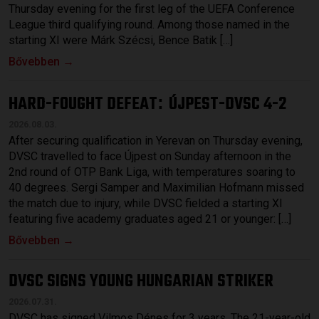
Thursday evening for the first leg of the UEFA Conference
League third qualifying round. Among those named in the
starting XI were Márk Szécsi, Bence Batik […]
Bővebben →
HARD-FOUGHT DEFEAT
ÚJPEST-DVSC 4-2
:
2026.08.03.
After securing qualification in Yerevan on Thursday evening,
DVSC travelled to face Újpest on Sunday afternoon in the
2nd round of OTP Bank Liga, with temperatures soaring to
40 degrees. Sergi Samper and Maximilian Hofmann missed
the match due to injury, while DVSC fielded a starting XI
featuring five academy graduates aged 21 or younger: […]
Bővebben →
DVSC SIGNS YOUNG HUNGARIAN STRIKER
2026.07.31.
DVSC has signed Vilmos Dénes for 3 years. The 21-year-old