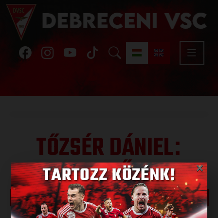
TŐZSÉR DÁNIEL
:
NAGYSZERŰ LENNE
×
NYERNI AZ ÜLLŐI ÚTON