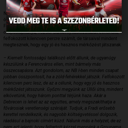
Published: 2018.10.04.
Nem vár könnyű meccs a Lokira, amely szombaton 19.30
órától a listavezető, a bajnokságban eddig még veretlen
Ferencváros otthonában lép pályára. A DVSC
csapatkapitánya, Tőzsér Dániel nyilatkozatában elmondta,
felfokozott kilencven percre számít, de társaival mindent
megtesznek, hogy egy jó és hasznos mérkőzést játszanak.
– Kiemelt fontosságú találkozó előtt állunk, de ugyanúgy
készülünk a Ferencváros ellen, mint bármely más
összecsapásra. Azt gondolom, az NB I-ben minden csapat
jobban összpontosít, ha a zöld-fehérekkel játszik. Felfokozott
kilencven perc lesz, de az a célunk, hogy egy jó és hasznos
mérkőzést játsszunk. Győzni megyünk az Üllői útra, mindent
elkövetünk, hogy három ponttal térjünk haza. Akár a
Debrecen is lehet az az együttes, amely megszakíthatja a
fővárosiak veretlenségi szériáját. Tudjuk, a Fradi erősebb
kerettel rendelkezik, és nagyobb költségvetéssel dolgozik,
ráadásul a bajnoki címért küzd. Nálunk más a helyzet, de ez
nem azt jelenti, hogy feltartott kézzel mennénk a Groupama