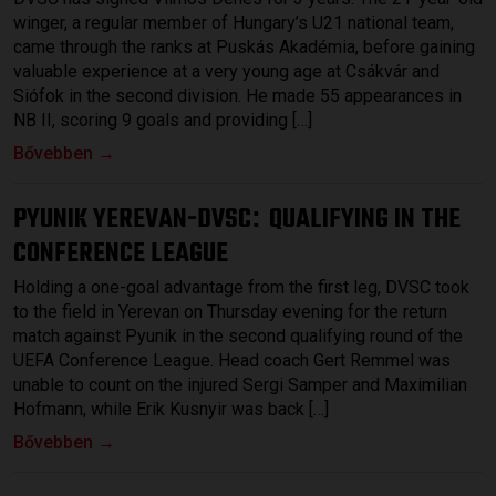
winger, a regular member of Hungary’s U21 national team,
came through the ranks at Puskás Akadémia, before gaining
valuable experience at a very young age at Csákvár and
Siófok in the second division. He made 55 appearances in
NB II, scoring 9 goals and providing […]
Bővebben →
PYUNIK YEREVAN-DVSC
QUALIFYING IN THE
:
CONFERENCE LEAGUE
Holding a one-goal advantage from the first leg, DVSC took
to the field in Yerevan on Thursday evening for the return
match against Pyunik in the second qualifying round of the
UEFA Conference League. Head coach Gert Remmel was
unable to count on the injured Sergi Samper and Maximilian
Hofmann, while Erik Kusnyir was back […]
Bővebben →