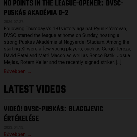
NO POINTS IN THE LEAGUE-OPENER
DVSC-
:
PUSKÁS AKADÉMIA 0-2
2026.07.27.
Following Thursdays’s 1-0 victory against Pyunik Yerevan,
DVSC started the league at home on Sunday, hosting a
strong Puskás Akadémia at Nagyerdei Stadium. Among the
starting XI were a few young players, such as Gergő Tercza,
Dávid Patai and Máté Macsó as well as Bence Batik, Josua
Mejías, Rotem Keller and the recently signed striker, […]
Bővebben →
LATEST VIDEOS
VIDEÓ! DVSC-PUSKÁS
BLAGOJEVIC
:
ÉRTÉKELÉSE
2023.04.15.
Bővebben →