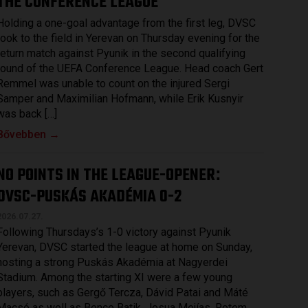
THE CONFERENCE LEAGUE
Holding a one-goal advantage from the first leg, DVSC
took to the field in Yerevan on Thursday evening for the
return match against Pyunik in the second qualifying
round of the UEFA Conference League. Head coach Gert
Remmel was unable to count on the injured Sergi
Samper and Maximilian Hofmann, while Erik Kusnyir
was back […]
Bővebben →
NO POINTS IN THE LEAGUE-OPENER
:
DVSC-PUSKÁS AKADÉMIA 0-2
2026.07.27.
Following Thursdays’s 1-0 victory against Pyunik
Yerevan, DVSC started the league at home on Sunday,
hosting a strong Puskás Akadémia at Nagyerdei
Stadium. Among the starting XI were a few young
players, such as Gergő Tercza, Dávid Patai and Máté
Macsó as well as Bence Batik, Josua Mejías, Rotem