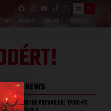
SHOP
ACADEMY
SERVICES
CONTACT
ODÉRT!
×
LATEST NEWS
THE FAVOURITES PREVAILED
DVSC-FC
:
COPENHAGEN 0-3