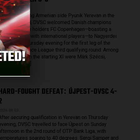
2026.08.07.
After eliminating Armenian side Pyunik Yerevan in the
previous round, DVSC welcomed Danish champions
and record title holders FC Copenhagen—boasting a
squad packed with international players—to Nagyerdei
Stadium on Thursday evening for the first leg of the
UEFA Conference League third qualifying round. Among
those named in the starting XI were Márk Szécsi,
Bence Batik […]
Bővebben →
HARD-FOUGHT DEFEAT
ÚJPEST-DVSC 4-
:
2
2026.08.03.
After securing qualification in Yerevan on Thursday
evening, DVSC travelled to face Újpest on Sunday
afternoon in the 2nd round of OTP Bank Liga, with
temperatures soaring to 40 degrees. Sergi Samper and