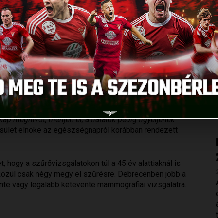
gyelemfelhívó egészségnapot Debrecenben. Naponta hat nő
ség havonta egy tízperces önvizsgálattal megelőzhető
gyelmet a mai akcióval.
knak nincs tünete, nem tudjuk észrevenni véletlenül, ezért
jében felfedezett mellrák ma teljesen jól gyógyítható. Ez az
kap meghívót, menjen el, a fiatalok pedig figyeljenek
esület elnöke az egészségnapról korábban rendezett
t, hogy a szűrővizsgálatokon túl a 45 év alattiaknál is
közül csak négy megy el szűrésre. Debrecenben jobb a
vente vagy legalább kétévente mammográfiai vizsgálatra.