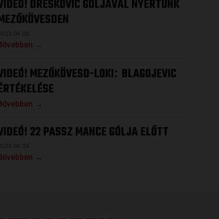
VIDEÓ! DRESKOVIC GÓLJÁVAL NYERTÜNK
MEZŐKÖVESDEN
2023.04.08.
Bővebben →
VIDEÓ! MEZŐKÖVESD-LOKI
BLAGOJEVIC
:
ÉRTÉKELÉSE
Bővebben →
VIDEÓ! 22 PASSZ MANCE GÓLJA ELŐTT
2023.04.04.
Bővebben →