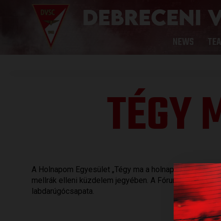
NEWS
TE
TÉGY 
A Holnapom Egyesület „Tégy ma a holnapodért!”rendez
mellrák elleni küzdelem jegyében. A Fórumban rendeze
labdarúgócsapata.