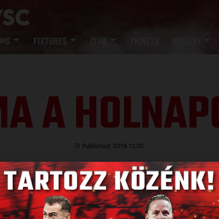
AMS
FIXTURES
CLUB
TICKETS
GALLERY
MA A HOLNAP
Published: 2018.10.05.
vényének részeként idén is egészségnapot tartott a
tt eseményen ezúttal is részt vett a DVSC