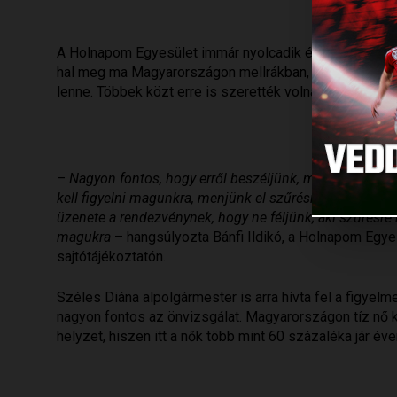
A Holnapom Egyesület immár nyolcadik éve rendez fi
hal meg ma Magyarországon mellrákban, pedig a beteg
lenne. Többek közt erre is szerették volna felhívni a fi
–
Nagyon fontos, hogy erről beszéljünk, mert az emlőrá
kell figyelni magunkra, menjünk el szűrésre, mert az ide
üzenete a rendezvénynek, hogy ne féljünk; aki szűrésre 
magukra
– hangsúlyozta Bánfi Ildikó, a Holnapom Egy
sajtótájékoztatón.
Széles Diána alpolgármester is arra hívta fel a figyelme
nagyon fontos az önvizsgálat. Magyarországon tíz nő 
helyzet, hiszen itt a nők több mint 60 százaléka jár é