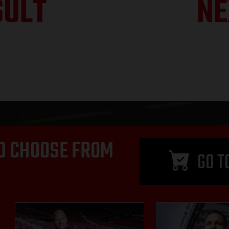
SULT
NE
D CHOOSE FROM
GO T