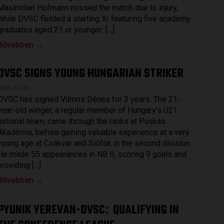
Maximilian Hofmann missed the match due to injury,
while DVSC fielded a starting XI featuring five academy
graduates aged 21 or younger: […]
Bővebben →
DVSC SIGNS YOUNG HUNGARIAN STRIKER
2026.07.31.
DVSC has signed Vilmos Dénes for 3 years. The 21-
year-old winger, a regular member of Hungary’s U21
national team, came through the ranks at Puskás
Akadémia, before gaining valuable experience at a very
young age at Csákvár and Siófok in the second division.
He made 55 appearances in NB II, scoring 9 goals and
providing […]
Bővebben →
PYUNIK YEREVAN-DVSC
QUALIFYING IN
: