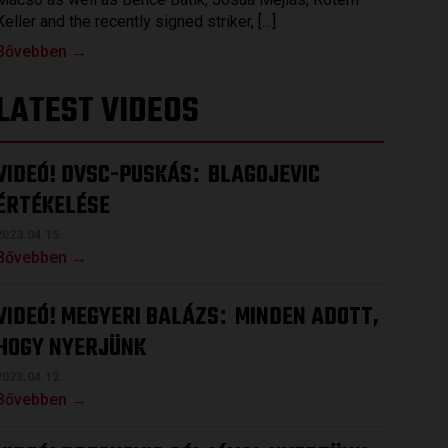
Keller and the recently signed striker, […]
Bővebben →
LATEST VIDEOS
VIDEÓ! DVSC-PUSKÁS
BLAGOJEVIC
:
ÉRTÉKELÉSE
2023.04.15.
Bővebben →
VIDEÓ! MEGYERI BALÁZS
MINDEN ADOTT,
:
HOGY NYERJÜNK
2023.04.12.
Bővebben →