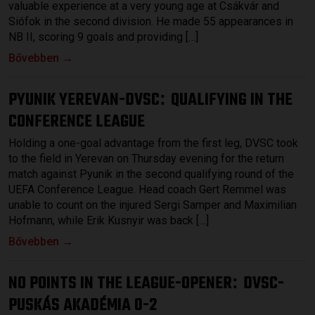
valuable experience at a very young age at Csákvár and
Siófok in the second division. He made 55 appearances in
NB II, scoring 9 goals and providing […]
Bővebben →
PYUNIK YEREVAN-DVSC
QUALIFYING IN THE
:
CONFERENCE LEAGUE
Holding a one-goal advantage from the first leg, DVSC took
to the field in Yerevan on Thursday evening for the return
match against Pyunik in the second qualifying round of the
UEFA Conference League. Head coach Gert Remmel was
unable to count on the injured Sergi Samper and Maximilian
Hofmann, while Erik Kusnyir was back […]
Bővebben →
NO POINTS IN THE LEAGUE-OPENER
DVSC-
:
PUSKÁS AKADÉMIA 0-2