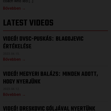
coach who led […]
Bővebben →
LATEST VIDEOS
VIDEÓ! DVSC-PUSKÁS
BLAGOJEVIC
:
ÉRTÉKELÉSE
2023.04.15.
Bővebben →
VIDEÓ! MEGYERI BALÁZS
MINDEN ADOTT,
:
HOGY NYERJÜNK
2023.04.12.
Bővebben →
VIDEÓ! DRESKOVIC GÓLJÁVAL NYERTÜNK