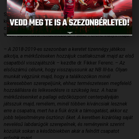
Published: 2018.08.07.
Szombaton, a Vámospércs otthonában kezdi meg a
küzdelmeket a megye I-es bajnokságban a DVSC második
csapata, amelyet ebben a szezonban a 34 éves, UEFA Elite
Youth diplomával rendelkező dr. Fikker Ferenc irányít majd.
–
A 2018-2019-es szezonban a keretet tizennégy játékos
alkotja, a mérkőzéseken hozzájuk csatlakoznak majd az első
csapatból visszajátszók
– kezdte dr. Fikker Ferenc. –
Az
elsőszámú célunk, hogy visszajussunk az NB III-ba.
Olyan
munkát végzünk majd, hogy a találkozókon minél
sikeresebben szerepeljünk, ehhez természetesen megfelelő
hozzáállásra és lelkesedésre is szükség lesz. A hazai
mérkőzéseinket a pallagi edzőközpont centerpályáján
játsszuk majd, remélem, minél többen kíváncsiak lesznek
erre a csapatra, mert ha a fiúk érzik a támogatást, akkor ez
jobb teljesítményre ösztönzi őket. A keretben kizárólag saját
nevelésű labdarúgók szerepelnek, és reményeink szerint
közülük sokan a későbbiekben akár a felnőtt csapatot
erősítik majd.