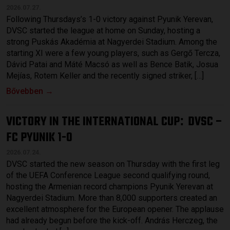
2026.07.27.
Following Thursdays’s 1-0 victory against Pyunik Yerevan,
DVSC started the league at home on Sunday, hosting a
strong Puskás Akadémia at Nagyerdei Stadium. Among the
starting XI were a few young players, such as Gergő Tercza,
Dávid Patai and Máté Macsó as well as Bence Batik, Josua
Mejías, Rotem Keller and the recently signed striker, […]
Bővebben →
VICTORY IN THE INTERNATIONAL CUP
DVSC –
:
FC PYUNIK 1-0
2026.07.24.
DVSC started the new season on Thursday with the first leg
of the UEFA Conference League second qualifying round,
hosting the Armenian record champions Pyunik Yerevan at
Nagyerdei Stadium. More than 8,000 supporters created an
excellent atmosphere for the European opener. The applause
had already begun before the kick-off. András Herczeg, the