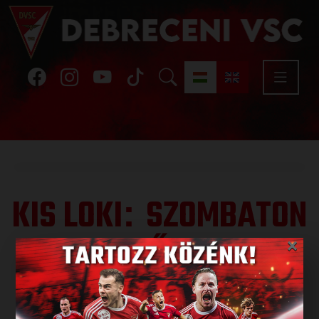
KIS LOKI
SZOMBATON
:
KEZDŐDIK A
×
BAJNOKSÁG