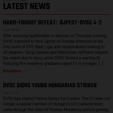
LATEST NEWS
HARD-FOUGHT DEFEAT
ÚJPEST-DVSC 4-2
:
2026.08.03.
After securing qualification in Yerevan on Thursday evening,
DVSC travelled to face Újpest on Sunday afternoon in the
2nd round of OTP Bank Liga, with temperatures soaring to
40 degrees. Sergi Samper and Maximilian Hofmann missed
the match due to injury, while DVSC fielded a starting XI
featuring five academy graduates aged 21 or younger: […]
Bővebben →
DVSC SIGNS YOUNG HUNGARIAN STRIKER
2026.07.31.
DVSC has signed Vilmos Dénes for 3 years. The 21-year-old
winger, a regular member of Hungary’s U21 national team,
came through the ranks at Puskás Akadémia, before gaining