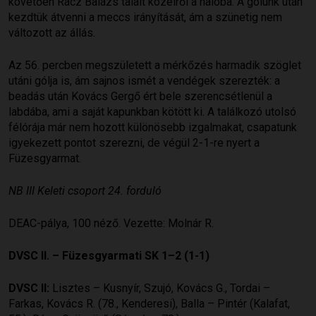
követően Rácz Balázs talált közelről a hálóba. A gólunk után
kezdtük átvenni a meccs irányítását, ám a szünetig nem
változott az állás.
Az 56. percben megszületett a mérkőzés harmadik szöglet
utáni gólja is, ám sajnos ismét a vendégek szerezték: a
beadás után Kovács Gergő ért bele szerencsétlenül a
labdába, ami a saját kapunkban kötött ki. A találkozó utolsó
félórája már nem hozott különösebb izgalmakat, csapatunk
igyekezett pontot szerezni, de végül 2-1-re nyert a
Füzesgyarmat.
NB III Keleti csoport 24. forduló
DEAC-pálya, 100 néző. Vezette: Molnár R.
DVSC II. – Füzesgyarmati SK 1–2 (1-1)
DVSC II:
Lisztes – Kusnyír, Szujó, Kovács G., Tordai –
Farkas, Kovács R. (78., Kenderesi), Balla – Pintér (Kalafat,