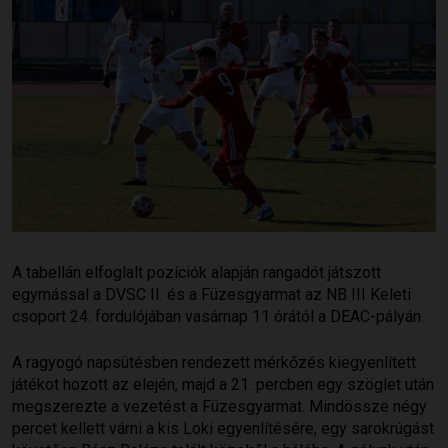
A tabellán elfoglalt pozíciók alapján rangadót játszott
egymással a DVSC II. és a Füzesgyarmat az NB III Keleti
csoport 24. fordulójában vasárnap 11 órától a DEAC-pályán.
A ragyogó napsütésben rendezett mérkőzés kiegyenlített
játékot hozott az elején, majd a 21. percben egy szöglet után
megszerezte a vezetést a Füzesgyarmat. Mindössze négy
percet kellett várni a kis Loki egyenlítésére, egy sarokrúgást