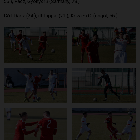
55.)
,
Rácz, Gyönyörű (Sármány, 78.)
Gól:
Rácz (24.), ill. Lippai (21.), Kovács G. (öngól, 56.)