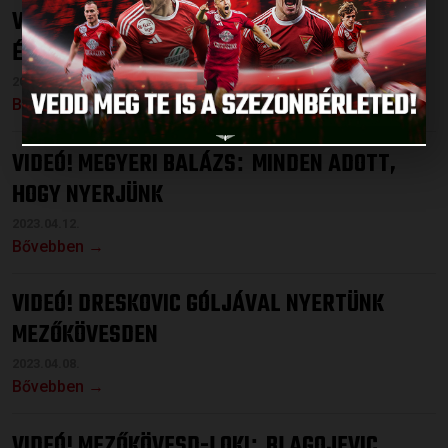
VIDEÓ! DVSC-PUSKÁS
BLAGOJEVIC
:
ÉRTÉKELÉSE
2023.04.15.
Bővebben →
VIDEÓ! MEGYERI BALÁZS
MINDEN ADOTT,
:
HOGY NYERJÜNK
2023.04.12.
Bővebben →
VIDEÓ! DRESKOVIC GÓLJÁVAL NYERTÜNK
MEZŐKÖVESDEN
2023.04.08.
Bővebben →
VIDEÓ! MEZŐKÖVESD-LOKI
BLAGOJEVIC
: