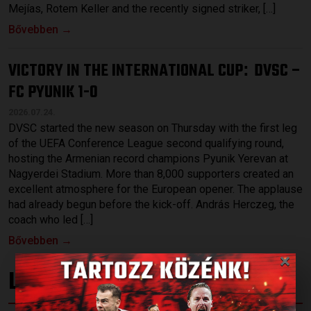
Mejías, Rotem Keller and the recently signed striker, […]
Bővebben →
VICTORY IN THE INTERNATIONAL CUP
DVSC –
:
FC PYUNIK 1-0
2026.07.24.
DVSC started the new season on Thursday with the first leg
of the UEFA Conference League second qualifying round,
hosting the Armenian record champions Pyunik Yerevan at
Nagyerdei Stadium. More than 8,000 supporters created an
excellent atmosphere for the European opener. The applause
had already begun before the kick-off. András Herczeg, the
coach who led […]
Bővebben →
×
LATEST VIDEOS