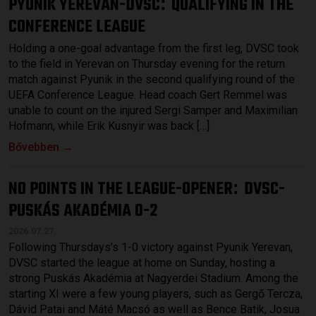
PYUNIK YEREVAN-DVSC
QUALIFYING IN THE
:
CONFERENCE LEAGUE
Holding a one-goal advantage from the first leg, DVSC took
to the field in Yerevan on Thursday evening for the return
match against Pyunik in the second qualifying round of the
UEFA Conference League. Head coach Gert Remmel was
unable to count on the injured Sergi Samper and Maximilian
Hofmann, while Erik Kusnyir was back […]
Bővebben →
NO POINTS IN THE LEAGUE-OPENER
DVSC-
:
PUSKÁS AKADÉMIA 0-2
2026.07.27.
Following Thursdays’s 1-0 victory against Pyunik Yerevan,
DVSC started the league at home on Sunday, hosting a
strong Puskás Akadémia at Nagyerdei Stadium. Among the
starting XI were a few young players, such as Gergő Tercza,
Dávid Patai and Máté Macsó as well as Bence Batik, Josua