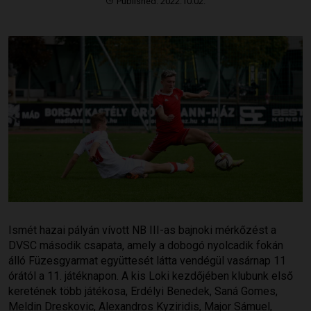
Published: 2022.10.02.
Ismét hazai pályán vívott NB III-as bajnoki mérkőzést a
DVSC második csapata, amely a dobogó nyolcadik fokán
álló Füzesgyarmat együttesét látta vendégül vasárnap 11
órától a 11. játéknapon. A kis Loki kezdőjében klubunk első
keretének több játékosa, Erdélyi Benedek, Saná Gomes,
Meldin Dreskovic, Alexandros Kyziridis, Major Sámuel,