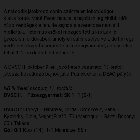
A második játékrész során számtalan lehetőséget
kialakítottak Máté Péter fiataljai a hajrában leginkább időt
húzó vendégek ellen, de sajnos a szerencse nem állt
mellettük. Hatalmas erőket mozgósított a kis Loki a
győzelem érdekében, amelyre reális esélye volt, de hol egy
védő, hol a kapufa segítette a Füzesgyarmatot, amely ellen
tehát 1-1-es döntetlent értünk el.
A DVSC II. október 9-én, jövő héten vasárnap, 13 órától
játssza következő bajnokiját a Putnok ellen a DEAC-pályán.
NB III Keleti csoport, 11. forduló
DVSC II. – Füzesgyarmati SK 1–1 (0-1)
DVSC II:
Erdélyi – Baranyai, Tordai, Dreskovic, Saná –
Kyziridis, Cibla, Major (Füzfői 76.) Manrique – Rácz (Bökönyi
85.), Takács
Gól: 0-1
Kiss (14.),
1-1
Manrique (55.)