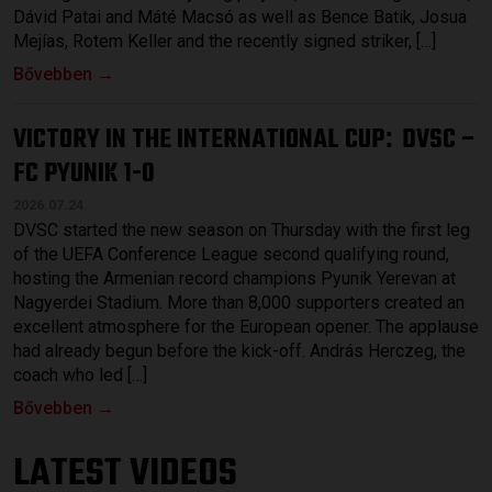
Dávid Patai and Máté Macsó as well as Bence Batik, Josua
Mejías, Rotem Keller and the recently signed striker, […]
Bővebben →
VICTORY IN THE INTERNATIONAL CUP
DVSC –
:
FC PYUNIK 1-0
2026.07.24.
DVSC started the new season on Thursday with the first leg
of the UEFA Conference League second qualifying round,
hosting the Armenian record champions Pyunik Yerevan at
Nagyerdei Stadium. More than 8,000 supporters created an
excellent atmosphere for the European opener. The applause
had already begun before the kick-off. András Herczeg, the
coach who led […]
Bővebben →
LATEST VIDEOS