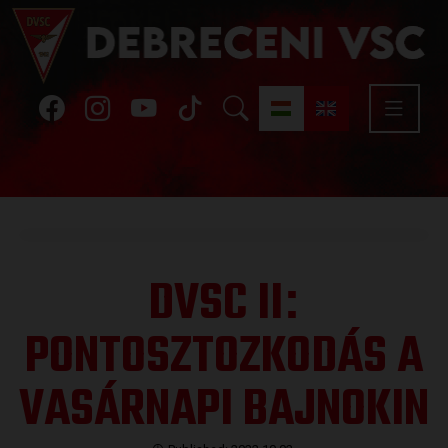
DVSC II
:
PONTOSZTOZKODÁS A
VASÁRNAPI BAJNOKIN