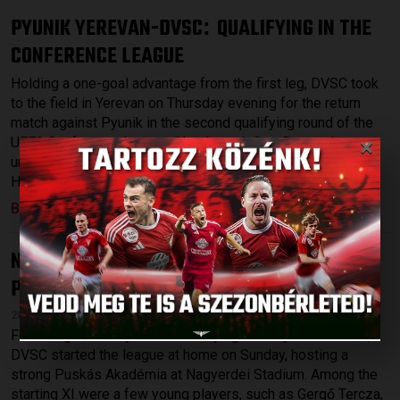
PYUNIK YEREVAN-DVSC
QUALIFYING IN THE
:
CONFERENCE LEAGUE
Holding a one-goal advantage from the first leg, DVSC took
to the field in Yerevan on Thursday evening for the return
match against Pyunik in the second qualifying round of the
×
UEFA Conference League. Head coach Gert Remmel was
unable to count on the injured Sergi Samper and Maximilian
Hofmann, while Erik Kusnyir was back […]
Bővebben →
NO POINTS IN THE LEAGUE-OPENER
DVSC-
:
PUSKÁS AKADÉMIA 0-2
2026.07.27.
Following Thursdays’s 1-0 victory against Pyunik Yerevan,
DVSC started the league at home on Sunday, hosting a
strong Puskás Akadémia at Nagyerdei Stadium. Among the
starting XI were a few young players, such as Gergő Tercza,