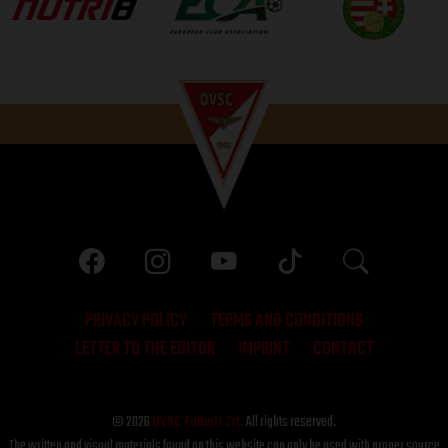
PRIVACY POLICY
TERMS AND CONDITIONS
LETTER TO THE EDITOR
IMPRINT
CONTACT
© 2026
DVSC Futball Zrt.
All rights reserved.
The written and visual materials found on this website can only be used with proper source