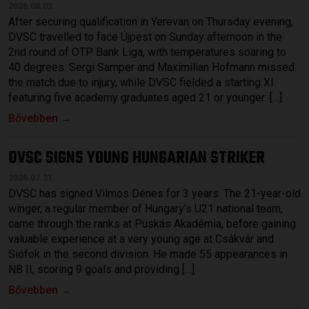
2026.08.03.
After securing qualification in Yerevan on Thursday evening,
DVSC travelled to face Újpest on Sunday afternoon in the
2nd round of OTP Bank Liga, with temperatures soaring to
40 degrees. Sergi Samper and Maximilian Hofmann missed
the match due to injury, while DVSC fielded a starting XI
featuring five academy graduates aged 21 or younger: […]
Bővebben →
DVSC SIGNS YOUNG HUNGARIAN STRIKER
2026.07.31.
DVSC has signed Vilmos Dénes for 3 years. The 21-year-old
winger, a regular member of Hungary’s U21 national team,
came through the ranks at Puskás Akadémia, before gaining
valuable experience at a very young age at Csákvár and
Siófok in the second division. He made 55 appearances in
NB II, scoring 9 goals and providing […]
Bővebben →