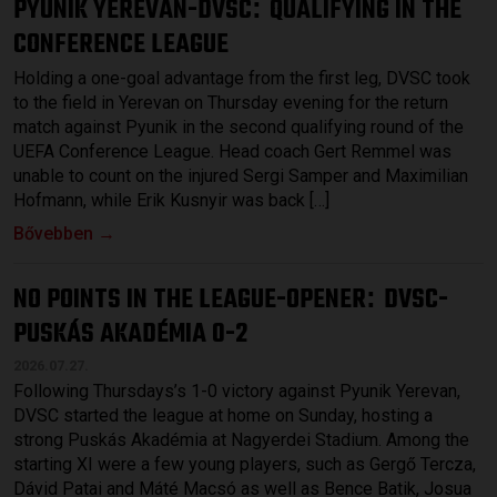
PYUNIK YEREVAN-DVSC
QUALIFYING IN THE
:
CONFERENCE LEAGUE
Holding a one-goal advantage from the first leg, DVSC took
to the field in Yerevan on Thursday evening for the return
match against Pyunik in the second qualifying round of the
UEFA Conference League. Head coach Gert Remmel was
unable to count on the injured Sergi Samper and Maximilian
Hofmann, while Erik Kusnyir was back […]
Bővebben →
NO POINTS IN THE LEAGUE-OPENER
DVSC-
:
PUSKÁS AKADÉMIA 0-2
2026.07.27.
Following Thursdays’s 1-0 victory against Pyunik Yerevan,
DVSC started the league at home on Sunday, hosting a
strong Puskás Akadémia at Nagyerdei Stadium. Among the
starting XI were a few young players, such as Gergő Tercza,
Dávid Patai and Máté Macsó as well as Bence Batik, Josua