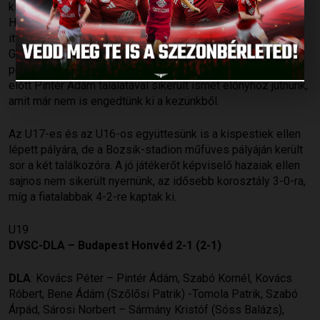
kiemelt bajnokságban. Az U19-es csapatunk a Budapest
Honvéd együttesét látta vendégül, és jó játékkal sikerült
itthon tartani a három pontot. A találkozó 33. percében
Gyönyörű Gergő révén szereztünk vezetést, és bár négy
perccel később egyenlítettek a vendégek, még a szünet
előtt Pintér Ádám találatával sikerült ismét előnyhöz jutnunk,
amit már nem is engedtünk ki a kezünkből.
Az U17-es és az U16-os együttesünk is a kispestiek ellen
lépett pályára, de a Bozsik-stadion műfüves pályáján került
sor a két találkozóra. A jó játékerőt képviselő hazaiak ellen
sajnos nem sikerült nyernünk, az idősebb korosztály 3-0-ra,
míg a fiatalabbak 4-2-re kaptak ki.
U19
DVSC-DLA – Budapest Honvéd 2-1 (2-1)
DLA
: Kovács Péter – Pintér Ádám, Szabó Kornél, Kovács
Róbert, Bene Ádám (Szőlősi Patrik) -Tomola Patrik, Szabó
Árpád, Sárosi Norbert – Sármány Kristóf (Sóss Balázs),