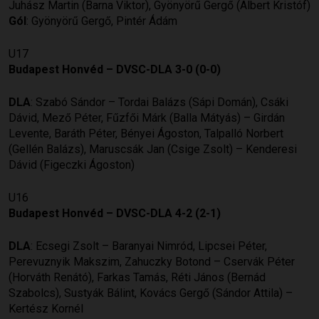
Juhász Martin (Barna Viktor), Gyönyörű Gergő (Albert Kristóf)
Gól
: Gyönyörű Gergő, Pintér Ádám
U17
Budapest Honvéd – DVSC-DLA 3-0 (0-0)
DLA
: Szabó Sándor – Tordai Balázs (Sápi Domán), Csáki
Dávid, Mező Péter, Fűzfői Márk (Balla Mátyás) – Girdán
Levente, Baráth Péter, Bényei Ágoston, Talpalló Norbert
(Gellén Balázs), Maruscsák Jan (Csige Zsolt) – Kenderesi
Dávid (Figeczki Ágoston)
U16
Budapest Honvéd – DVSC-DLA 4-2 (2-1)
DLA
: Ecsegi Zsolt – Baranyai Nimród, Lipcsei Péter,
Perevuznyik Makszim, Zahuczky Botond – Cservák Péter
(Horváth Renátó), Farkas Tamás, Réti János (Bernád
Szabolcs), Sustyák Bálint, Kovács Gergő (Sándor Attila) –
Kertész Kornél