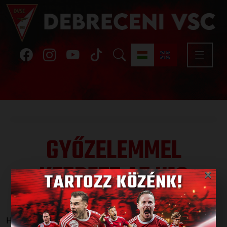
GYŐZELEMMEL
KEZDETT AZ U19
×
Published: 2018.08.25.
Három korosztály számára megkezdődtek a küzdelmek a