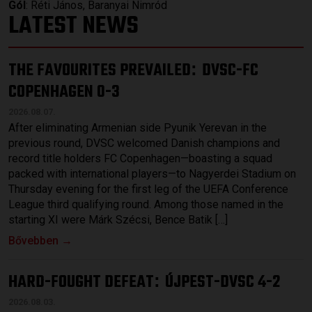
Gól
: Réti János, Baranyai Nimród
LATEST NEWS
THE FAVOURITES PREVAILED
DVSC-FC
:
COPENHAGEN 0-3
2026.08.07.
After eliminating Armenian side Pyunik Yerevan in the
previous round, DVSC welcomed Danish champions and
record title holders FC Copenhagen—boasting a squad
packed with international players—to Nagyerdei Stadium on
Thursday evening for the first leg of the UEFA Conference
League third qualifying round. Among those named in the
starting XI were Márk Szécsi, Bence Batik […]
Bővebben →
HARD-FOUGHT DEFEAT
ÚJPEST-DVSC 4-2
:
2026.08.03.