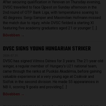
After securing qualification in Yerevan on Thursday evening,
DVSC travelled to face Újpest on Sunday afternoon in the
2nd round of OTP Bank Liga, with temperatures soaring to
40 degrees. Sergi Samper and Maximilian Hofmann missed
the match due to injury, while DVSC fielded a starting XI
featuring five academy graduates aged 21 or younger: […]
Bővebben →
DVSC SIGNS YOUNG HUNGARIAN STRIKER
2026.07.31.
DVSC has signed Vilmos Dénes for 3 years. The 21-year-old
winger, a regular member of Hungary’s U21 national team,
came through the ranks at Puskás Akadémia, before gaining
valuable experience at a very young age at Csákvár and
Siófok in the second division. He made 55 appearances in
NB II, scoring 9 goals and providing […]
Bővebben →